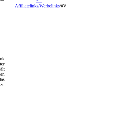
* =
Affiliatelinks/Werbelinks
/#VerdientProvisionen
enk
ter
ält
ten
das
 zu