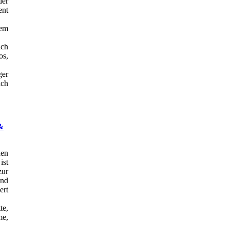
der
ent
em
ch
os,
ger
ach
&
en
ist
zur
und
ert
te,
e,