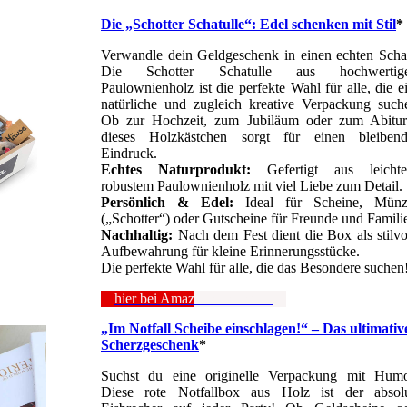
Die „Schotter Schatulle“: Edel schenken mit Stil
*
Verwandle dein Geldgeschenk in einen echten Scha
Die Schotter Schatulle aus hochwertig
Paulownienholz ist die perfekte Wahl für alle, die e
natürliche und zugleich kreative Verpackung such
Ob zur Hochzeit, zum Jubiläum oder zum Abitu
dieses Holzkästchen sorgt für einen bleiben
Eindruck.
Echtes Naturprodukt:
Gefertigt aus leichte
robustem Paulownienholz mit viel Liebe zum Detail.
Persönlich & Edel:
Ideal für Scheine, Münz
(„Schotter“) oder Gutscheine für Freunde und Famili
Nachhaltig:
Nach dem Fest dient die Box als stilvo
Aufbewahrung für kleine Erinnerungsstücke.
Die perfekte Wahl für alle, die das Besondere suchen
hier bei Amazon anschauen
„Im Notfall Scheibe einschlagen!“ – Das ultimativ
Scherzgeschenk
*
Suchst du eine originelle Verpackung mit Hum
Diese rote Notfallbox aus Holz ist der absol