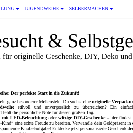
ULUNG
JUGENDWEIHE
SELBERMACHEN
sucht & Selbstg
 für originelle Geschenke, DIY, Deko un
he: Der perfekte Start in die Zukunft!
 ein ganz besonderer Meilenstein. Du suchst eine
originelle Verpacku
dweihe
stilvoll und unvergesslich zu überreichen? Ein einfac
t fehlt die persönliche Note für diesen großen Tag.
n mit LED-Beleuchtung
oder
witzige DIY-Geschenke
– hier findest
Kind“ eine echte Freude zu bereiten. Verwandle dein Geldpräsent in 
 spannende Knobelaufgabe! Entdecke jetzt personalisierte Geschenkide