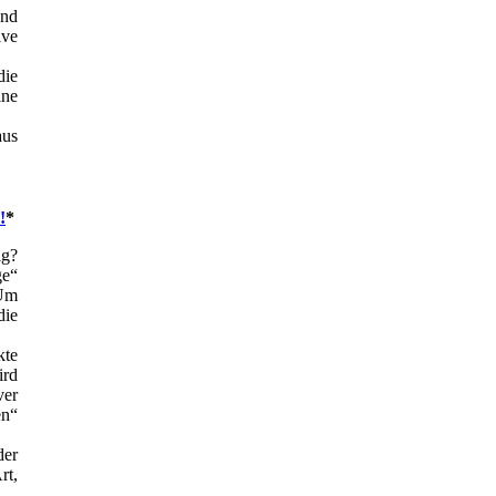
nd
ive
die
ine
aus
!
*
ag?
ge“
 Um
die
kte
rd
er
en“
der
rt,