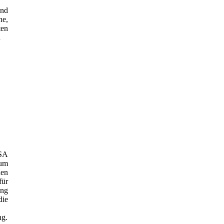
und
e,
en
n
ISA
um
hen
für
ng
die
ng.