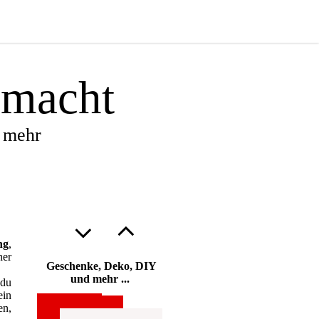
e
macht
d mehr
ng
,
her
Geschenke, Deko, DIY
und mehr ...
 du
ein
Jede Menge
en,
Geldgeschenke zur