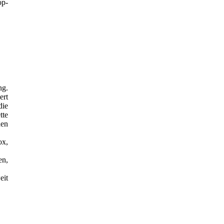
p-
ng.
ert
die
tte
hen
x,
en,
eit