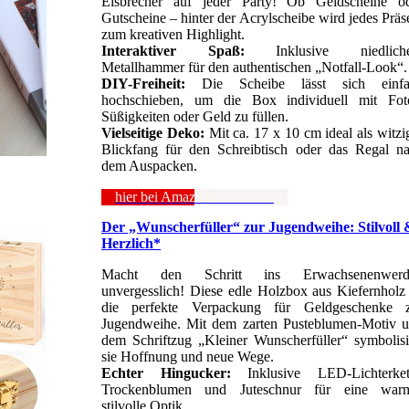
Eisbrecher auf jeder Party! Ob Geldscheine o
Gutscheine – hinter der Acrylscheibe wird jedes Präs
zum kreativen Highlight.
Interaktiver Spaß:
Inklusive niedlich
Metallhammer für den authentischen „Notfall-Look“.
DIY-Freiheit:
Die Scheibe lässt sich einfa
hochschieben, um die Box individuell mit Fot
Süßigkeiten oder Geld zu füllen.
Vielseitige Deko:
Mit ca. 17 x 10 cm ideal als witzi
Blickfang für den Schreibtisch oder das Regal n
dem Auspacken.
hier bei Amazon anschauen
Der „Wunscherfüller“ zur Jugendweihe: Stilvoll 
Herzlich*
Macht den Schritt ins Erwachsenenwerd
unvergesslich! Diese edle Holzbox aus Kiefernholz 
die perfekte Verpackung für Geldgeschenke 
Jugendweihe. Mit dem zarten Pusteblumen-Motiv 
dem Schriftzug „Kleiner Wunscherfüller“ symbolisi
sie Hoffnung und neue Wege.
Echter Hingucker:
Inklusive LED-Lichterket
Trockenblumen und Juteschnur für eine warm
stilvolle Optik.