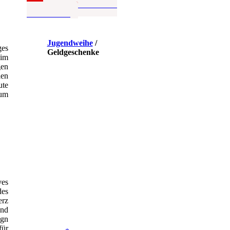
Jugendweihe von Amazon*
findet ihr hier
Jugendweihe
/
ges
Geldgeschenke
 im
gen
len
ute
 um
ves
des
erz
und
ign
für