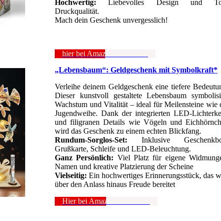
Hochwertig:
Liebevolles Design und To
Druckqualität.
Mach dein Geschenk unvergesslich!
hier bei Amazon anschauen
„Lebensbaum“: Geldgeschenk mit Symbolkraft*
Verleihe deinem Geldgeschenk eine tiefere Bedeutu
Dieser kunstvoll gestaltete Lebensbaum symbolisi
Wachstum und Vitalität – ideal für Meilensteine wie 
Jugendweihe. Dank der integrierten LED-Lichterke
und filigranen Details wie Vögeln und Eichhörnc
wird das Geschenk zu einem echten Blickfang.
Rundum-Sorglos-Set:
Inklusive Geschenkbo
Grußkarte, Schleife und LED-Beleuchtung.
Ganz Persönlich:
Viel Platz für eigene Widmung
Namen und kreative Platzierung der Scheine
Vielseitig:
Ein hochwertiges Erinnerungsstück, das w
über den Anlass hinaus Freude bereitet
Hier bei Amazon anschauen