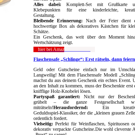
Alles dabei:
Komplett-Set mit Grußkarte u
Klebepunkten für eine kinderleichte, kreat
Gestaltung.
Bleibende Erinnerung:
Nach der Feier dient 
hochwertige Box als dekoratives Kästchen für kle
Schätze.
Ein Geschenk, das weit über den Moment hin
Wertschätzung zeigt.
hier bei Amazon anschauen
Flaschensafe „Schlinge“: Erst rätseln, dann feiern
Geld oder Gutscheine einfach nur im Umschl
Langweilig! Mit dem Flaschensafe Modell „Schlin
machst du aus deinem Geschenk ein echtes Event.
an den Inhalt zu kommen, muss der Beschenkte erst 
knifflige Holz-Knobelei lösen.
Partyspaß garantiert:
Nicht nur der Beschen
grübelt – die ganze Festgesellschaft wi
miträtseln!
Herausfordernd:
Ein kreativ
Geduldsspiel-Klassiker, der die „kleinen grauen Zell
ordentlich fordert.
Vielseitig:
Perfekt für Weinflaschen, Spirituosen o
dekorativ verpackte Gutscheine.Die wohl cleverste A
„Prost“ zu sagen!