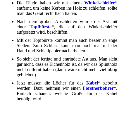
Die Rinde haben wir mit einem
Winkelschleifer
*
entfernt, um keine Kerben ins Holz zu schleifen, sollte
man das Gerät recht flach halten.
Nach dem groben Abschleifen wurde der Ast mit
einer
Topfbürste
*, die auf den Winkelschleifer
aufgesetzt wird, beschliffen.
MIt der Topfbürste kommt man auch besser an enge
Stellen. Zum Schluss kann man noch mal mit der
Hand und Schleifpapier nacharbeiten.
So sieht der fertige und entrindete Ast aus. Man sieht
gar nicht, dass es Eichenholz ist, da wir das Splintholz
nicht entfernt haben (dann wäre nicht mehr viel übrig
geblieben).
Jetzt müssen die Löcher für das
Kabel
* gebohrt
werden. Dazu nehmen wir einen
Forstnerbohrer
*.
Einfach schauen, welche Größe für das Kabel
benötigt wird.
abgeplatztes Holz ist nicht tragisch
einfach mit dem Winkelschleifer verschleifen