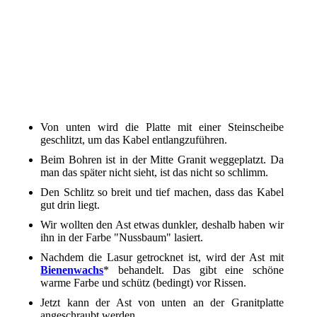
Granitplatte von unten
mit Kabel
nach Wunsch den Ast lasieren
danach mit Bienenwachs behandeln
Ast an die Platte anschrauben
Von unten wird die Platte mit einer Steinscheibe
geschlitzt, um das Kabel entlangzuführen.
Beim Bohren ist in der Mitte Granit weggeplatzt. Da
man das später nicht sieht, ist das nicht so schlimm.
Den Schlitz so breit und tief machen, dass das Kabel
gut drin liegt.
Wir wollten den Ast etwas dunkler, deshalb haben wir
ihn in der Farbe "Nussbaum" lasiert.
Nachdem die Lasur getrocknet ist, wird der Ast mit
Bienenwachs
* behandelt. Das gibt eine schöne
warme Farbe und schütz (bedingt) vor Rissen.
Jetzt kann der Ast von unten an der Granitplatte
angeschraubt werden