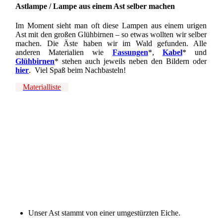
Astlampe / Lampe aus einem Ast selber machen
Im Moment sieht man oft diese Lampen aus einem urigen
Ast mit den großen Glühbirnen – so etwas wollten wir selber
machen. Die Äste haben wir im Wald gefunden. Alle
anderen Materialien wie
Fassungen
*,
Kabel
* und
Glühbirnen
* stehen auch jeweils neben den Bildern oder
hier
. Viel Spaß beim Nachbasteln!
Materialliste
Ast einer umgestürzten Eiche
mit einem Winkelschleifer abschleifen
danach mit einer Topfbürste schleifen
rundherum gut abschleifen
fertiger abgeschliffener Ast
Löcher für das Kabel bohren
Unser Ast stammt von einer umgestürzten Eiche.