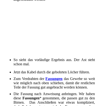
Ast mit Fuß
Kabel durch die Löcher führen
verdrahten
Fassung anbringen
Variante mit Wago-Klemmen
Stecker anschließen
So sieht das vorläufige Ergebnis aus. Der Ast steht
schon mal.
Jetzt das Kabel durch die gebohrten Löcher führen.
Zum Verdrahten der
Fassungen
das Gewebe so weit
wie möglich nach oben schieben, damit die restlichen
Teile der Fassung gut angebracht werden können.
Die Fassung nach Anweisung anbringen. Wir haben
diese
Fassungen
* genommen, die passen gut zu den
Birnen. Das Anschließen war etwas kompliziert,